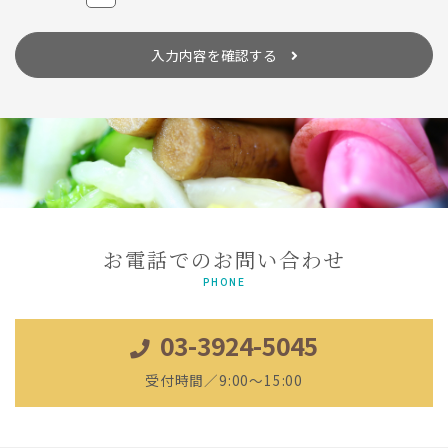
委託する場合は、個人情報に関する秘密の保持、再委託に関する事
項、事故時の責任分担、契約終了時の個人情報の返却および消去等
について定め、それに従います。
入力内容を確認する
個人情報は、本人の同意を得た範囲内で利用、提供します。
個人情報の管理について
当社が直接収集または外部から業務を受託する際に入手した個人情
報は、正確な状態に保ち、不正アクセス、紛失・破壊・改ざんおよ
び漏洩等を防止するための措置を講じます。
個人情報の処理を伴う業務を外部から受託する場合は、委託者が個
人情報を入手した際、本人の同意を得た上で、適法かつ公正な手段
によって収集したものであることを確認します。
法令及びその他の規範について
お電話でのお問い合わせ
当社は、個人情報の保護に関係する日本の法令及びその他の規範を
遵守し、本方針の継続的改善に努めます。
PHONE
本人からのお問い合わせ
03-3924-5045
本人からの個人情報の取扱いに関するお問い合わせには、妥当な範
囲において、すみやかな対応に努めます。 このページの内容に関す
るご質問及びお客様がご自身の個人情報についてご確認されたい場
受付時間／9:00～15:00
合には、【
TEL：03-3924-5045
】までお問い合わせください。