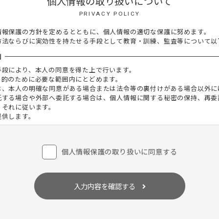
個人情報の取り扱いについて
PRIVACY POLICY
情報保護の方針を定めるとともに、個人情報の適切な保護に努めます。
方法ならびに実効性を持たせる手段として教育・訓練、監査等について以
則
手段により、本人の同意を得た上で行います。
目的のために必要な範囲内にとどめます。
は、本人の明確な同意がある場合または法令等の裏付けがある場合以外に
託する場合や外部へ委託する場合は、個人情報に関する秘密の保持、再委
、それに従います。
提供します。
際に入手した個人情報は、正確な状態に保ち、不正アクセス、紛失・破壊
個人情報保護の取り扱いに同意する
場合は、委託者が個人情報を入手した際、本人の同意を得た上で、適法か
入力内容を確認する
及びその他の規範を遵守し、本方針の継続的改善に努めます。