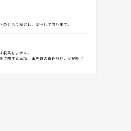
下のとおり規定し、実行して参ります。
は収集しません。
託に関する事項、事故時の責任分担、契約終了
・改ざんおよび漏洩等を防止するための措置を講
つ公正な手段によって収集したものであることを