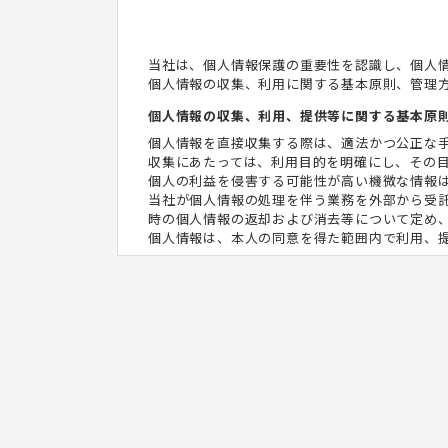
当社は、個人情報保護の重要性を認識し、個人
個人情報の収集、利用に関する基本原則、管理
個人情報の収集、利用、提供等に関する基本原
個人情報を直接収集する際は、適法かつ公正な
収集にあたっては、利用目的を明確にし、その
個人の利益を侵害する可能性が高い機微な情報
当社が個人情報の処理を伴う業務を外部から受
時の個人情報の返却および消去等について定め
個人情報は、本人の同意を得た範囲内で利用、
個人情報の管理について
当社が直接収集または外部から業務を受託する
じます。
個人情報の処理を伴う業務を外部から受託する
確認します。
法令及びその他の規範について
当社は、個人情報の保護に関係する日本の法令
本人からのお問い合わせ