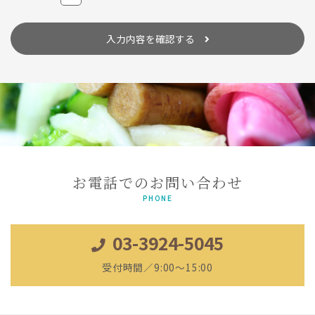
委託する場合は、個人情報に関する秘密の保持、再委託に関する事
項、事故時の責任分担、契約終了時の個人情報の返却および消去等
について定め、それに従います。
入力内容を確認する
個人情報は、本人の同意を得た範囲内で利用、提供します。
個人情報の管理について
当社が直接収集または外部から業務を受託する際に入手した個人情
報は、正確な状態に保ち、不正アクセス、紛失・破壊・改ざんおよ
び漏洩等を防止するための措置を講じます。
個人情報の処理を伴う業務を外部から受託する場合は、委託者が個
人情報を入手した際、本人の同意を得た上で、適法かつ公正な手段
によって収集したものであることを確認します。
法令及びその他の規範について
お電話でのお問い合わせ
当社は、個人情報の保護に関係する日本の法令及びその他の規範を
遵守し、本方針の継続的改善に努めます。
PHONE
本人からのお問い合わせ
03-3924-5045
本人からの個人情報の取扱いに関するお問い合わせには、妥当な範
囲において、すみやかな対応に努めます。 このページの内容に関す
るご質問及びお客様がご自身の個人情報についてご確認されたい場
受付時間／9:00～15:00
合には、【
TEL：03-3924-5045
】までお問い合わせください。