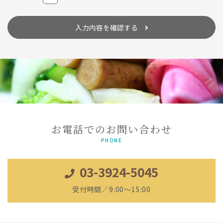
委託する場合は、個人情報に関する秘密の保持、再委託に関する事
項、事故時の責任分担、契約終了時の個人情報の返却および消去等
について定め、それに従います。
入力内容を確認する
個人情報は、本人の同意を得た範囲内で利用、提供します。
個人情報の管理について
当社が直接収集または外部から業務を受託する際に入手した個人情
報は、正確な状態に保ち、不正アクセス、紛失・破壊・改ざんおよ
び漏洩等を防止するための措置を講じます。
個人情報の処理を伴う業務を外部から受託する場合は、委託者が個
人情報を入手した際、本人の同意を得た上で、適法かつ公正な手段
によって収集したものであることを確認します。
法令及びその他の規範について
お電話でのお問い合わせ
当社は、個人情報の保護に関係する日本の法令及びその他の規範を
遵守し、本方針の継続的改善に努めます。
PHONE
本人からのお問い合わせ
03-3924-5045
本人からの個人情報の取扱いに関するお問い合わせには、妥当な範
囲において、すみやかな対応に努めます。 このページの内容に関す
るご質問及びお客様がご自身の個人情報についてご確認されたい場
受付時間／9:00～15:00
合には、【
TEL：03-3924-5045
】までお問い合わせください。