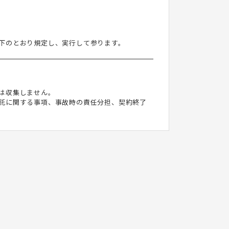
下のとおり規定し、実行して参ります。
は収集しません。
託に関する事項、事故時の責任分担、契約終了
・改ざんおよび漏洩等を防止するための措置を講
つ公正な手段によって収集したものであることを