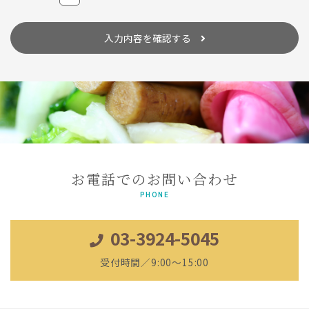
委託する場合は、個人情報に関する秘密の保持、再委託に関する事
項、事故時の責任分担、契約終了時の個人情報の返却および消去等
について定め、それに従います。
入力内容を確認する
個人情報は、本人の同意を得た範囲内で利用、提供します。
個人情報の管理について
当社が直接収集または外部から業務を受託する際に入手した個人情
報は、正確な状態に保ち、不正アクセス、紛失・破壊・改ざんおよ
び漏洩等を防止するための措置を講じます。
個人情報の処理を伴う業務を外部から受託する場合は、委託者が個
人情報を入手した際、本人の同意を得た上で、適法かつ公正な手段
によって収集したものであることを確認します。
法令及びその他の規範について
お電話でのお問い合わせ
当社は、個人情報の保護に関係する日本の法令及びその他の規範を
遵守し、本方針の継続的改善に努めます。
PHONE
本人からのお問い合わせ
03-3924-5045
本人からの個人情報の取扱いに関するお問い合わせには、妥当な範
囲において、すみやかな対応に努めます。 このページの内容に関す
るご質問及びお客様がご自身の個人情報についてご確認されたい場
受付時間／9:00～15:00
合には、【
TEL：03-3924-5045
】までお問い合わせください。