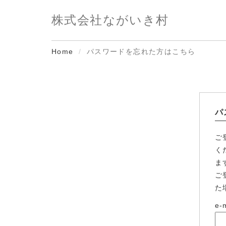
株式会社ながいき村
Home
パスワードを忘れた方はこちら
パ
ご
く
ま
ご
た
e-