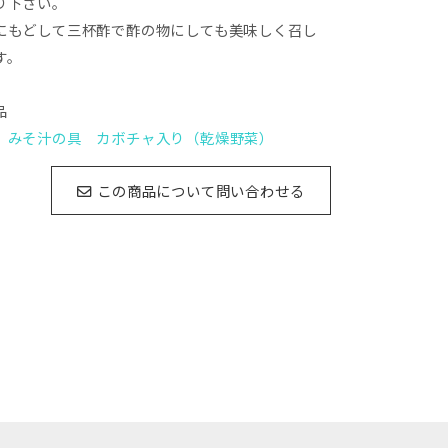
り下さい。
にもどして三杯酢で酢の物にしても美味しく召し
す。
品
】みそ汁の具 カボチャ入り（乾燥野菜）
この商品について問い合わせる