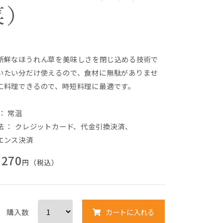
菜）
新鮮なほうれん草を美味しさを閉じ込める技術で
いたい分だけ使えるので、食材に無駄がありませ
に料理できるので、時短料理に最適です。
： 常温
法
：
クレジットカード
、
代金引換決済
、
エンス決済
270
円（税込）
購入数
カートに入れる