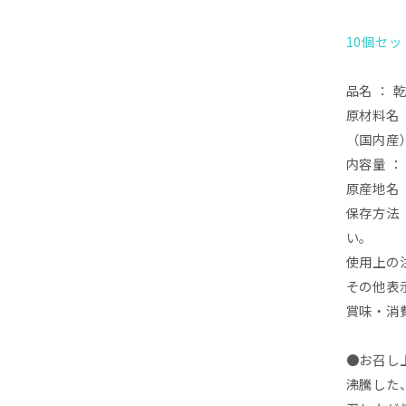
10個セ
品名 ： 
原材料名
（国内産
内容量 ： 
原産地名 
保存方法
い。
使用上の
その他表
賞味・消費
●お召し
沸騰した、