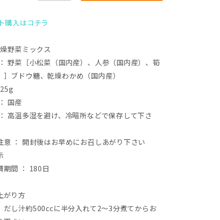
ット購入はコチラ
乾燥野菜ミックス
 ： 野菜［小松菜（国内産）、人参（国内産）、筍
）］ブドウ糖、乾燥わかめ（国内産）
25g
： 国産
 ： 高温多湿を避け、冷暗所などで保存して下さ
注意 ： 開封後はお早めにお召しあがり下さい
示
期間 ： 180日
上がり方
だし汁約500ccに半分入れて2〜3分煮てからお