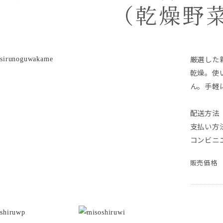
（乾燥野
厳選した
乾燥。使
ん。手軽
配送方法 
支払い方
コンビニ
販売価格