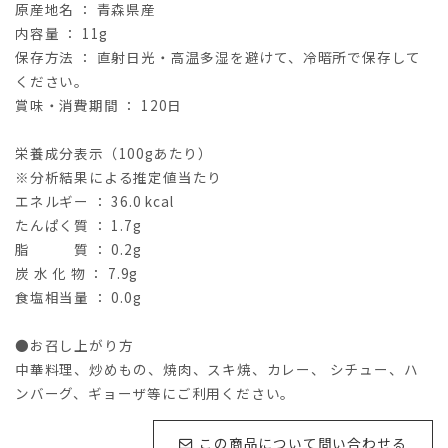
原産地名
：
青森県産
内容量
：
11g
保存方法
：
直射日光・高温多湿を避けて、冷暗所で保存して
ください。
賞味・消費期間
：
120
日
栄養成分表示（
100g
あたり）
※
分析結果による推定値当たり
エネルギー
：
36.0 kcal
たんぱく質
：
1.7g
脂 質
：
0.2g
炭 水 化 物
：
7.9g
食塩相当量
：
0.0g
●お召し上がり方
中華料理、炒めもの、焼肉、スキ焼、カレー、
シチュー、ハ
ンバーグ、ギョーザ等にご利用ください。
この商品について問い合わせる