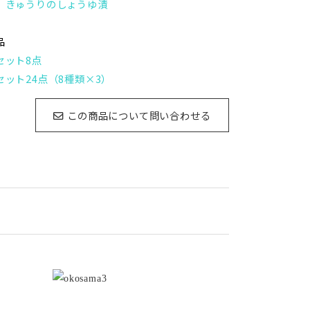
】きゅうりのしょうゆ漬
品
セット8点
セット24点（8種類×3）
この商品について問い合わせる