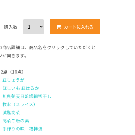
購入数
カートに入れる
の商品詳細は、商品名をクリックしていただくと
ジが開きます。
2点（16点）
】紅しょうが
】ほしいも 紅はるか
】無農薬天日乾燥細切干し
】牧水（スライス）
】減塩高菜
】高菜ご飯の素
】手作りの味 福神漬