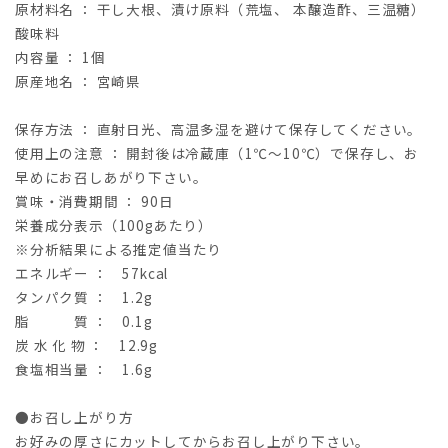
原材料名
：
干し大根、漬け原料（荒塩、
本醸造酢、三温糖）
酸味料
内容量
：
1
個
原産地名
：
宮崎県
保存方法
：
直射日光、高温多湿を避けて保存してください。
使用上の注意
：
開封後は冷蔵庫（
1℃
～
10℃
）で保存し、お
早めにお召しあがり下さい
。
賞味・消費期間 ： 90日
栄養成分表示（
100g
あたり）
※
分析結果による推定値当たり
エネルギー
：
57kcal
タンパク質
：
1.2g
脂 質
：
0.1g
炭 水 化 物
：
12.9g
食塩相当量
： 1
.6g
●お召し上がり方
お好みの厚さにカットしてからお召し上がり下さい。