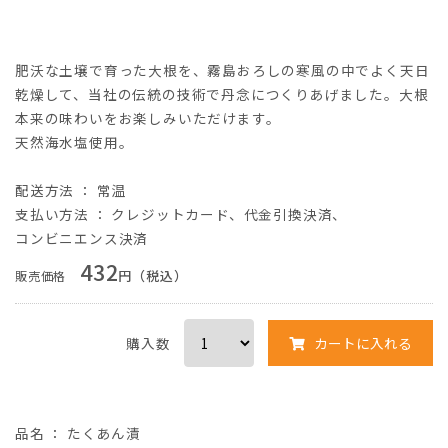
肥沃な土壌で育った大根を、霧島おろしの寒風の中でよく天日
乾燥して、当社の伝統の技術で丹念につくりあげました。大根
本来の味わいをお楽しみいただけます。
天然海水塩使用。
配送方法 ： 常温
支払い方法
：
クレジットカード
、
代金引換決済
、
コンビニエンス決済
432
円（税込）
販売価格
購入数
カートに入れる
品名
： たくあん漬