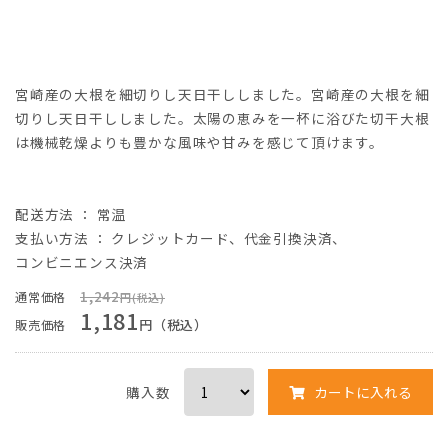
宮崎産の大根を細切りし天日干ししました。宮崎産の大根を細
切りし天日干ししました。太陽の恵みを一杯に浴びた切干大根
は機械乾燥よりも豊かな風味や甘みを感じて頂けます。
配送方法 ： 常温
支払い方法
：
クレジットカード
、
代金引換決済
、
コンビニエンス決済
1,242
通常価格
円(税込)
1,181
円（税込）
販売価格
購入数
カートに入れる