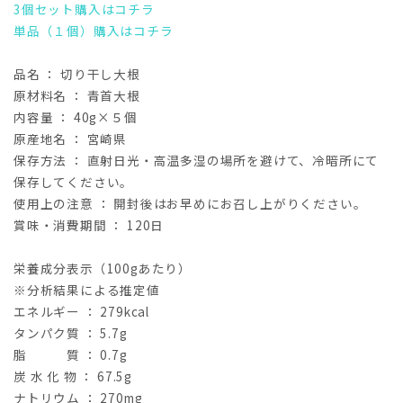
3個セット購入はコチラ
単品（１個）購入はコチラ
品名 ： 切り干し大根
原材料名 ： 青首大根
内容量 ： 40g×５個
原産地名 ： 宮崎県
保存方法 ：
直射日光・高温多湿の場所を避けて、冷暗所にて
保存してください。
使用上の注意 ：
開封後はお早めにお召し上がりください。
賞味・消費期間 ： 120日
栄養成分表示（100gあたり）
※分析結果による推定値
エネルギー ： 279kcal
タンパク質 ： 5.7g
脂 質 ： 0.7g
炭 水 化 物 ： 67.5g
ナトリウム ： 270mg