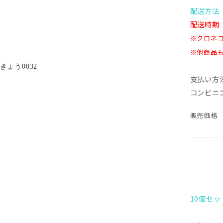
配送方法 
配送時期 
※クロネ
※他商品
支払い方
コンビニ
販売価格
10個セ