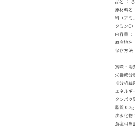
品名
：
原材料名
料（アミ
タミン
C
内容量
：
原産地名
保存方法
賞味・消費
栄養成分
※
分析結
エネルギ
タンパク
脂質
0.2g
炭水化物
食塩相当