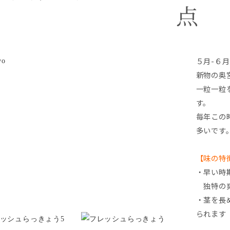
点
５月-６
新物の奥
一粒一粒
す。
毎年この
多いです
【味の特
・早い時
独特の爽
・茎を長
られます