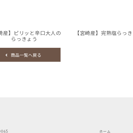
崎産】ピリッと辛口大人の
【宮崎産】完熟塩らっき
らっきょう
商品一覧へ戻る
0065
ホーム