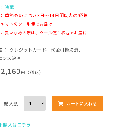
： 冷蔵
： 季節ものにつき3日〜14日間以内の発送
コヤマトのクール便でお届け
もお買い求めの際は、クール便１梱包でお届け
法
：
クレジットカード
、
代金引換決済
、
エンス決済
2,160
円（税込）
購入数
カートに入れる
ット購入はコチラ