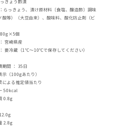
らっきょう酢漬
：らっきょう、漬け原材料〔食塩、醸造酢〕調味
ノ酸等）（大豆由来）、酸味料、酸化防止剤（ビ
）
80g×5個
：
宮崎県産
：
要冷蔵（
1
℃
～
10
℃
で保存してください）
期間 ： 35日
表示（
100g
あたり）
果による推定値当たり
ー
50kcal
質
0.8g
12.0g
量
2.8g