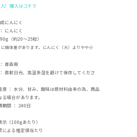
個入）購入はコチラ
熟成にんにく
：
にんにく
90g（約20〜25粒）
とに個体差があります。にんにく（大）よりやや小
：
青森県
：
直射日光、高温多湿を避けて保存してくださ
注意
：
水分、甘み、酸味は原材料由来の為、商品
なる場合があります。
期間 ： 240日
表示（
100g
あたり）
果による推定値当たり