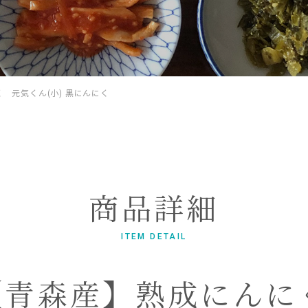
 元気くん(小) 黒にんにく
商品詳細
ITEM DETAIL
【青森産】熟成にんにく