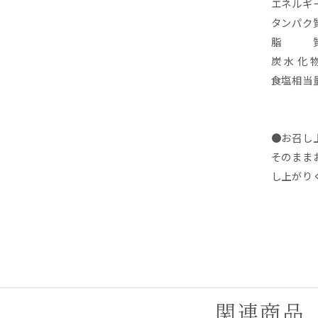
エネルギ
タンパク
脂 
炭 水 化 
食塩相当
●お召し
そのまま
し上がり
関連商品