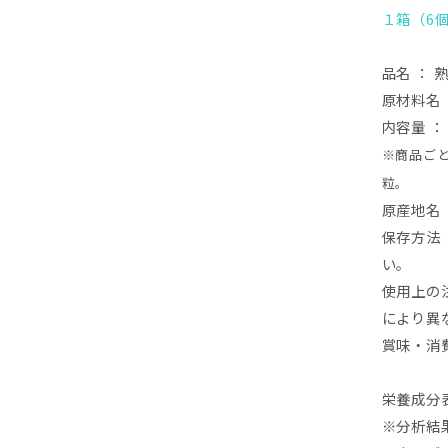
１箱（6
品名
：
原材料名
内容量
：
※商品ご
粒。
原産地名
保存方法
い。
使用上の
により異
賞味・消費
栄養成分
※
分析結