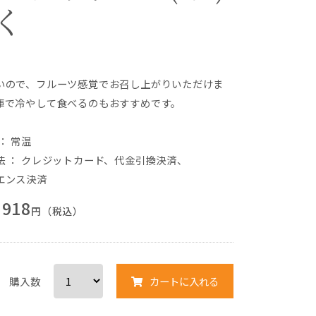
く
いので、フルーツ感覚でお召し上がりいただけま
庫で冷やして食べるのもおすすめです。
： 常温
法
：
クレジットカード
、
代金引換決済
、
エンス決済
918
円（税込）
購入数
カートに入れる