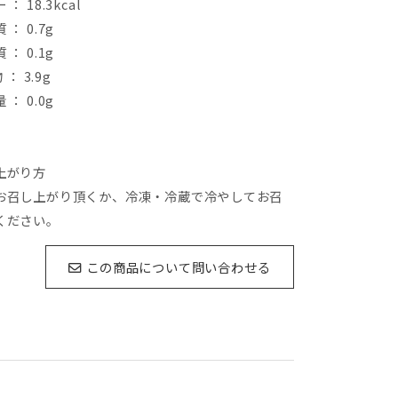
ー
：
18.3kcal
質
：
0.7g
質
：
0.1g
物 ：
3.9g
量
：
0.0g
上がり方
お召し上がり頂くか、冷凍・冷蔵で冷やしてお召
ください。
この商品について問い合わせる