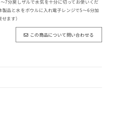
5
～
7
分戻しザルで水気を十分に切ってお使いくだ
本製品と水をボウルに入れ電子レンジで
5
～
6
分加
戻せます）
この商品について問い合わせる