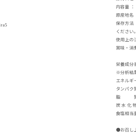
内容量
：
原産地名
保存方法
ください
使用上の
賞味・消費
栄養成分
※
分析結
エネルギ
タンパク
脂 
炭 水 化 
食塩相当
●お召し