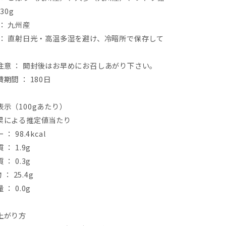
30g
：
九州産
：
直射日光・高温多湿を避け、冷暗所で保存して
。
注意
：
開封後はお早めにお召しあがり下さい。
期間 ： 180日
表示（
100g
あたり）
果による推定値当たり
ー
：
98.4kcal
質
：
1.9g
質
：
0.3g
物
：
25.4g
量
：
0.0g
上がり方