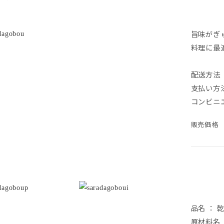
旨味がぎ
料理に最
配送方法 
支払い方
コンビニ
販売価格
品名
：
乾
原材料名