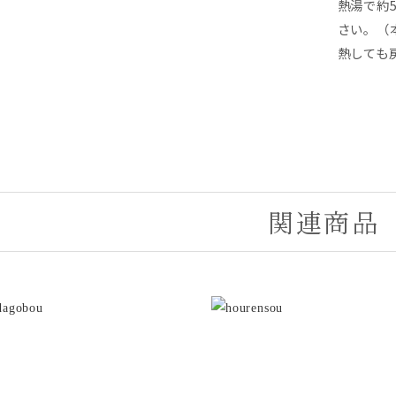
熱湯で約
さい。（
熱しても
関連商品