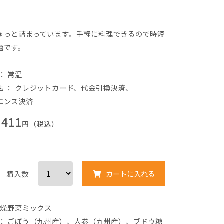
ゅっと詰まっています。手軽に料理できるので時短
適です。
： 常温
法
：
クレジットカード
、
代金引換決済
、
エンス決済
411
円（税込）
購入数
カートに入れる
燥
野菜ミックス
：
ごぼう（九州産）、人参（九州産）、ブドウ糖